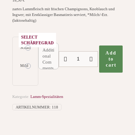
18,50
€
zartes Lammfleisch mit frischen Champignons, Knoblauch und
Ingwer; mit Erstklassiger Basmatireis serviert, *Milch/-Erz.
(laktosehaltig)
SELECT
SCHÄRFEGRAD
Scharf
Add
118.
to
Lamm
cart
Khumb
Mild
Wala
Menge
Kategorie:
Lamm-Spezialitäten
ARTIKELNUMMER:
118