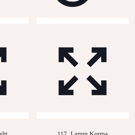
sht
117. Lamm Korma