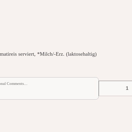
atireis serviert, *Milch/-Erz. (laktosehaltig)
111.
Lamm
Curry
Menge