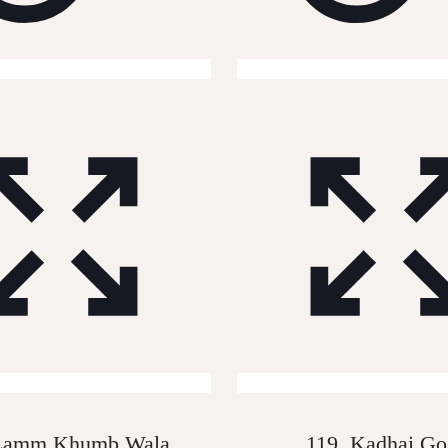
 Lamm Khumb Wala
119. Kadhai Go