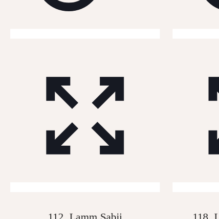
112. Lamm Sabji
118.