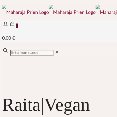
0
0,00 €
✕
Raita|Vegan