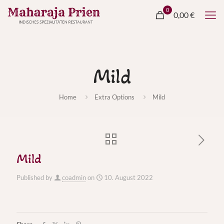
0
0,00 €
Mild
Home
Extra Options
Mild
Mild
Published by
coadmin
on
10. August 2022