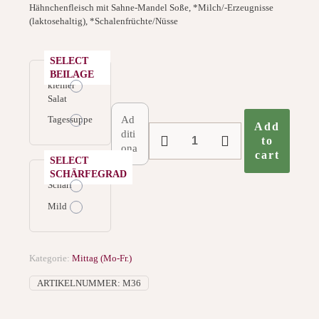
Hähnchenfleisch mit Sahne-Mandel Soße, *Milch/-Erzeugnisse
(laktosehaltig), *Schalenfrüchte/Nüsse
SELECT
BEILAGE
kleiner
Salat
Tagessuppe
Add
M36.
to
Chicken
cart
Korma
SELECT
Menge
SCHÄRFEGRAD
Scharf
Mild
Kategorie:
Mittag (Mo-Fr.)
ARTIKELNUMMER:
M36