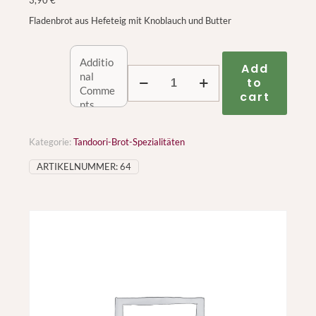
3,90
€
Fladenbrot aus Hefeteig mit Knoblauch und Butter
Add
64.
to
Lachsen
cart
Naan
Menge
Kategorie:
Tandoori-Brot-Spezialitäten
ARTIKELNUMMER:
64