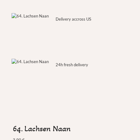
Delivery accross US
24h fresh delivery
64. Lachsen Naan