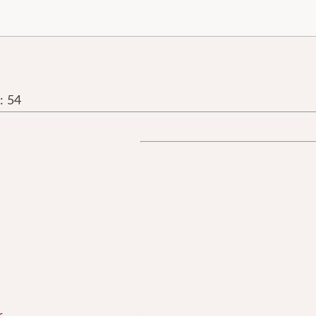
r:
54