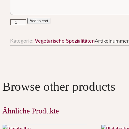
Add to cart
54.
Kadhai
Paneer
Kategorie:
Vegetarische Spezialitäten
Artikelnumme
Menge
Browse other products
Ähnliche Produkte