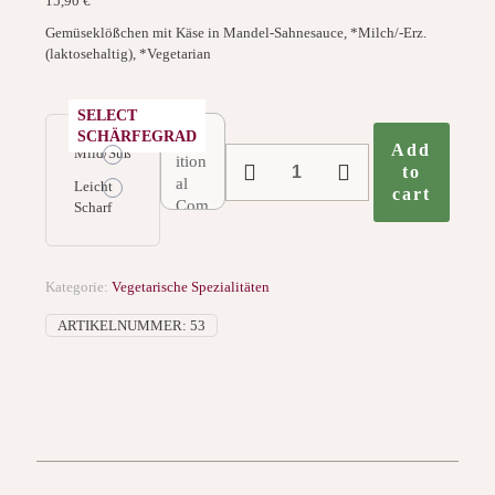
15,90
€
Gemüseklößchen mit Käse in Mandel-Sahnesauce, *Milch/-Erz.
(laktosehaltig), *Vegetarian
SELECT
SCHÄRFEGRAD
Add
Mild/Süß
53.
to
Malai
Leicht
cart
Kofta
Scharf
Menge
Kategorie:
Vegetarische Spezialitäten
ARTIKELNUMMER:
53