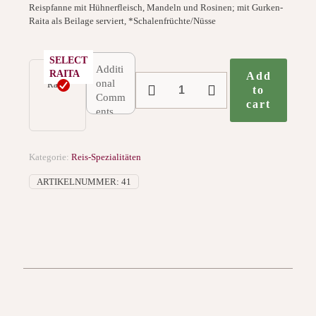
Reispfanne mit Hühnerfleisch, Mandeln und Rosinen; mit Gurken-
Raita als Beilage serviert, *Schalenfrüchte/Nüsse
SELECT
RAITA
Add
41.
Raita
to
Chicken
cart
Biryani
Menge
Kategorie:
Reis-Spezialitäten
ARTIKELNUMMER:
41