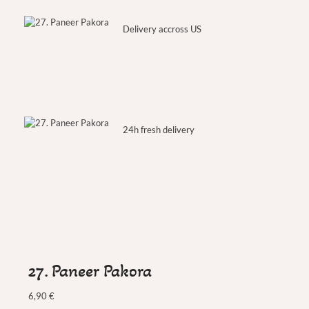
Delivery accross US
24h fresh delivery
27. Paneer Pakora
6,90
€