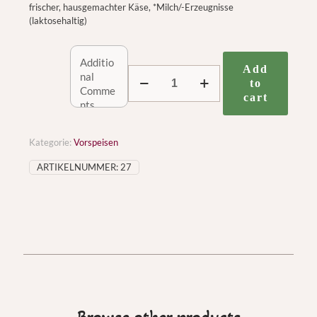
frischer, hausgemachter Käse, *Milch/-Erzeugnisse
(laktosehaltig)
Add
27.
to
Paneer
cart
Pakora
Menge
Kategorie:
Vorspeisen
ARTIKELNUMMER:
27
Browse other products