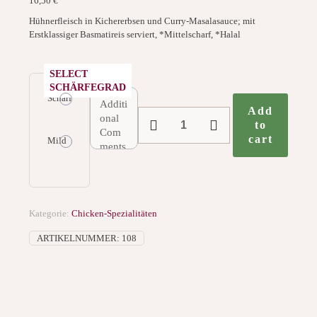
16,50
€
Hühnerfleisch in Kichererbsen und Curry-Masalasauce; mit
Erstklassiger Basmatireis serviert, *Mittelscharf, *Halal
SELECT
SCHÄRFEGRAD
Scharf
Add
108.
to
Chana
cart
Chicken
Mild
Menge
Kategorie:
Chicken-Spezialitäten
ARTIKELNUMMER:
108